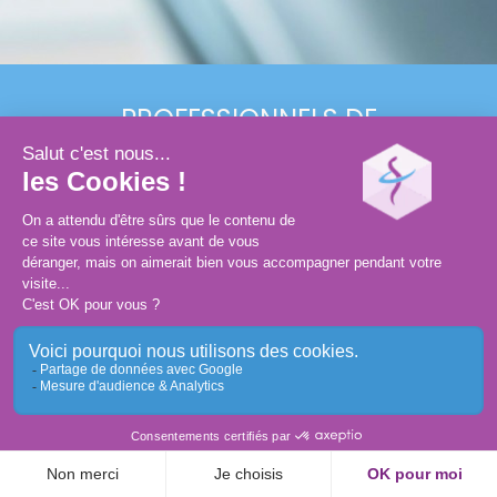
PROFESSIONNELS
DE
SANTÉ
ASSISTANT(E)S
GRAND PUBLIC
Conception et réalisation :
MEDIWEB
Mentions légales