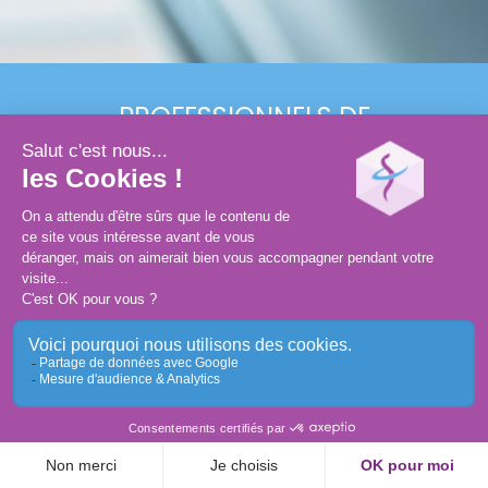
PROFESSIONNELS
DE
SANTÉ
ASSISTANT(E)S
GRAND PUBLIC
Conception et réalisation :
MEDIWEB
Mentions légales